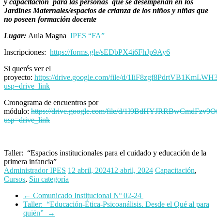
y capacitación para las personas que se desempeñan en los
Jardines Maternales/espacios de crianza de los niños y niñas que
no poseen formación docente
Lugar:
Aula Magna
IPES “FA”
Inscripciones:
https://forms.gle/sEDbPX4i6FhJp9Ay6
Si querés ver el
proyecto:
https://drive.google.com/file/d/1IiF8zgf8PdrtVB1KmLW
usp=drive_link
Cronograma de encuentros por
módulo:
https://drive.google.com/file/d/1I9BdHYJRRBwCmdFz
usp=drive_link
Taller: “Espacios institucionales para el cuidado y educación de la
primera infancia”
Administrador IPES
12 abril, 2024
12 abril, 2024
Capacitación
,
Cursos
,
Sin categoría
←
Comunicado Institucional Nº 02-24
Taller: “Educación-Ética-Psicoanálisis. Desde el Qué al para
quién”
→