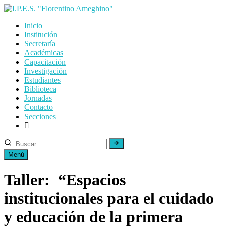
Skip
to
Inicio
content
Institución
Secretaría
Académicas
Capacitación
Investigación
Estudiantes
Biblioteca
Jornadas
Contacto
Secciones
Menú
Taller: “Espacios
institucionales para el cuidado
y educación de la primera