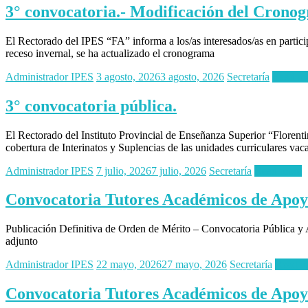
3° convocatoria.- Modificación del Crono
El Rectorado del IPES “FA” informa a los/as interesados/as en partici
receso invernal, se ha actualizado el cronograma
Administrador IPES
3 agosto, 2026
3 agosto, 2026
Secretaría
Read m
3° convocatoria pública.
El Rectorado del Instituto Provincial de Enseñanza Superior “Floren
cobertura de Interinatos y Suplencias de las unidades curriculares va
Administrador IPES
7 julio, 2026
7 julio, 2026
Secretaría
Read more
Convocatoria Tutores Académicos de Apoyo
Publicación Definitiva de Orden de Mérito – Convocatoria Pública y
adjunto
Administrador IPES
22 mayo, 2026
27 mayo, 2026
Secretaría
Read m
Convocatoria Tutores Académicos de Apoyo