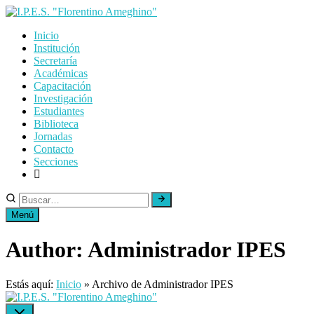
Skip
to
Inicio
content
Institución
Secretaría
Académicas
Capacitación
Investigación
Estudiantes
Biblioteca
Jornadas
Contacto
Secciones
Menú
Author:
Administrador IPES
Estás aquí:
Inicio
»
Archivo de Administrador IPES