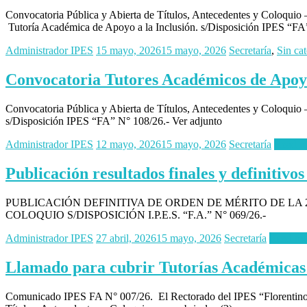
Convocatoria Pública y Abierta de Títulos, Antecedentes y Coloquio –
Tutoría Académica de Apoyo a la Inclusión. s/Disposición IPES “FA
Administrador IPES
15 mayo, 2026
15 mayo, 2026
Secretaría
,
Sin ca
Convocatoria Tutores Académicos de Apoyo
Convocatoria Pública y Abierta de Títulos, Antecedentes y Coloquio 
s/Disposición IPES “FA” N° 108/26.- Ver adjunto
Administrador IPES
12 mayo, 2026
15 mayo, 2026
Secretaría
Read m
Publicación resultados finales y definitivo
PUBLICACIÓN DEFINITIVA DE ORDEN DE MÉRITO DE LA
COLOQUIO S/DISPOSICIÓN I.P.E.S. “F.A.” N° 069/26.-
Administrador IPES
27 abril, 2026
15 mayo, 2026
Secretaría
Read mo
Llamado para cubrir Tutorías Académicas 
Comunicado IPES FA N° 007/26. El Rectorado del IPES “Florentino Am