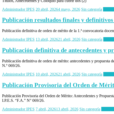
Títulos, Antecedentes y Coloquio para cubrir dos (2)
Administrador IPES
20 abril, 2026
4 mayo, 2026
Sin categoría
Read 
Publicación resultados finales y definitivo
Publicación definitiva de orden de mérito de la 1.ª convocatoria docent
Administrador IPES
13 abril, 2026
21 abril, 2026
Sin categoría
Read 
Publicación definitiva de antecedentes y 
Publicación definitiva de orden de mérito: antecedentes y propuesta de
N.º 069/26.
Administrador IPES
10 abril, 2026
21 abril, 2026
Sin categoría
Read 
Publicación Provisoria del Orden de Mérit
Publicación Provisoria del Orden de Mérito: Antecedentes y Propuest
I.P.E.S. “F.A.” N° 069/26.
Administrador IPES
7 abril, 2026
13 abril, 2026
Sin categoría
Read m