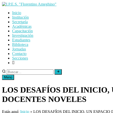
Skip
to
Inicio
content
Institución
Secretaría
Académicas
Capacitación
Investigación
Estudiantes
Biblioteca
Jornadas
Contacto
Secciones
Menú
LOS DESAFÍOS DEL INICIO
DOCENTES NOVELES
Estás aquí:
Inicio
»
LOS DESAFÍOS DEL INICIO, UN ESPAC