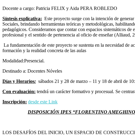
Docente a cargo: Patricia FELIX y Aida PERA ROBLEDO
Síntesis explicativa:
Este proyecto surge con la intención de generar u
Sociales, brindando herramientas teóricas y metodológicas, habilitand
pedagógicos. Consideramos que contar con espacios sistemáticos de enc
profesional y el sentido de pertenencia al oficio de enseñar (Alliaud, 
La fundamentación de este proyecto se sustenta en la necesidad de acom
formación y la realidad concreta de las aulas
Modalidad:Presencial.
Destinado a: Docentes Nóveles
Días y Horarios
:
sábados 21 y 28 de marzo – 11 y 18 de abril de 10
Con evaluación:
tendrá un carácter formativo y procesual. Se centrará
Inscripción:
d
e
s
d
e
e
s
t
e
L
i
n
k
DISPOSICIÓN IPES “FLORENTINO AMEGHINO” 
LOS DESAFÍOS DEL INICIO, UN ESPACIO DE CONSTRUC