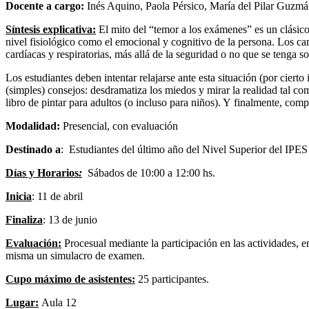
Docente a cargo:
Inés Aquino, Paola Pérsico, María del Pilar Guzm
Síntesis explicativa:
El mito del “temor a los exámenes” es un clásico 
nivel fisiológico como el emocional y cognitivo de la persona. Los cam
cardíacas y respiratorias, más allá de la seguridad o no que se tenga
Los estudiantes deben intentar relajarse ante esta situación (por ciert
(simples) consejos: desdramatiza los miedos y mirar la realidad tal co
libro de pintar para adultos (o incluso para niños). Y finalmente, com
Modalidad:
Presencial, con evaluación
Destinado a
: Estudiantes del último año del Nivel Superior del IPE
Días y Horarios
:
Sábados de 10:00 a 12:00 hs.
Inicia
: 11 de abril
Finaliza
: 13 de junio
Evaluación:
Procesual mediante la participación en las actividades, e
misma un simulacro de examen.
Cupo máximo de asistentes:
25 participantes.
Lugar:
Aula 12