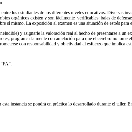
án
entre los estudiantes de los diferentes niveles educativos. Diversas inve
bios orgánicos existen y son fácilmente verificables: bajas de defensas
 sobre sí mismo. La exposición al examen es una situación de estrés para
o ineludible) y asignarle la valoración real al hecho de presentarse a u
mo es, programar la mente con antelación para que el cerebro no tome el 
prometerse con responsabilidad y objetividad al esfuerzo que implica es
S “FA”.
n esta instancia se pondrá en práctica lo desarrollado durante el taller