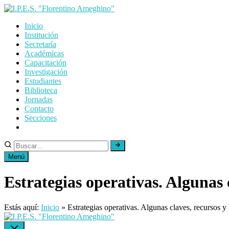
Skip
to
Inicio
content
Institución
Secretaría
Académicas
Capacitación
Investigación
Estudiantes
Biblioteca
Jornadas
Contacto
Secciones
Menú
Estrategias operativas. Algunas
Estás aquí:
Inicio
»
Estrategias operativas. Algunas claves, recursos 