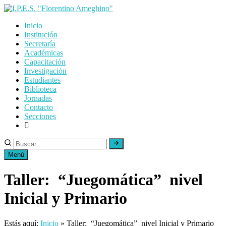
Skip
to
Inicio
content
Institución
Secretaría
Académicas
Capacitación
Investigación
Estudiantes
Biblioteca
Jornadas
Contacto
Secciones
Menú
Taller: “Juegomática” nivel
Inicial y Primario
Estás aquí:
Inicio
»
Taller: “Juegomática” nivel Inicial y Primario