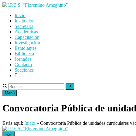
Skip
to
Inicio
content
Institución
Secretaría
Académicas
Capacitación
Investigación
Estudiantes
Biblioteca
Jornadas
Contacto
Secciones
Menú
Convocatoria Pública de unidade
Estás aquí:
Inicio
»
Convocatoria Pública de unidades curriculares va