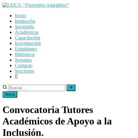
Skip
to
Inicio
content
Institución
Secretaría
Académicas
Capacitación
Investigación
Estudiantes
Biblioteca
Jornadas
Contacto
Secciones
Menú
Convocatoria Tutores
Académicos de Apoyo a la
Inclusión.