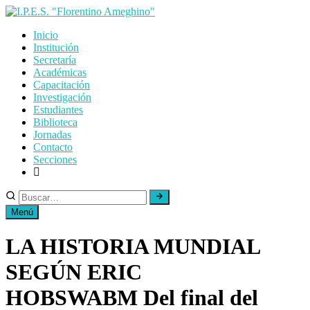
Skip
to
Inicio
content
Institución
Secretaría
Académicas
Capacitación
Investigación
Estudiantes
Biblioteca
Jornadas
Contacto
Secciones
Menú
LA HISTORIA MUNDIAL
SEGÚN ERIC
HOBSWABM Del final del