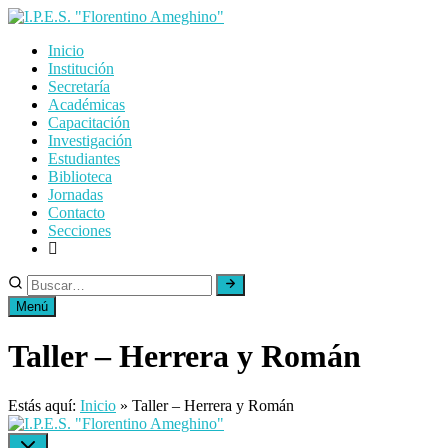
Skip
to
Inicio
content
Institución
Secretaría
Académicas
Capacitación
Investigación
Estudiantes
Biblioteca
Jornadas
Contacto
Secciones
Menú
Taller – Herrera y Román
Estás aquí:
Inicio
»
Taller – Herrera y Román